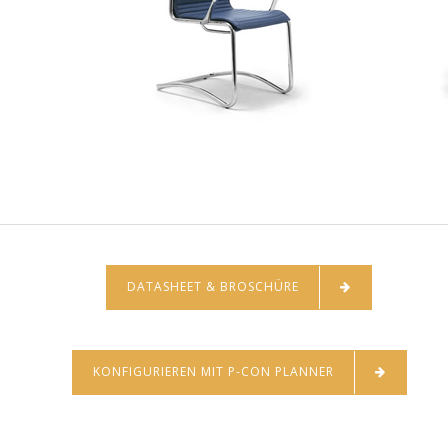
DATASHEET & BROSCHÜRE
KONFIGURIEREN MIT P-CON PLANNER