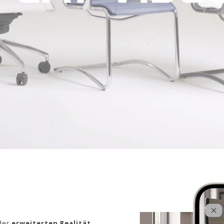
 der
erweiterten Realität
.